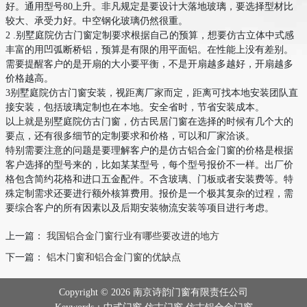
好。通用型号80上升。非凡规定是要设计大落地玻璃，要选择型材比
较大、承受力好。中空钢化玻璃仍然很重。
2 .别墅庭院仿古门窗定制要求根据自己的预算，想要仿古立体中式感
丰富的用凹弧断桥铝，预算是有限的用平面铝。在性能上没有差别。
需要提醒客户的是开扇的大小要平衡，不是开扇越多越好，开扇越多
价格越高。
3别墅庭院仿古门窗安装，视距离厂家而定，距离可找本地安装团队直
接安装，包括玻璃定制也在本地。安全省时，节省安装成本。
以上就是别墅庭院仿古门窗，仿古民居门窗在选择的时候有几个大的
要点，还有很多细节的定制要求和价格，可以和厂家洽谈。
特别需要注意的问题是要理解客户的是仿古铝合金门窗的价格是根据
客户选择的型号来的，比如某某型号，每个型号报价不一样。出厂价
格包含简约花格和进口五金配件。不含玻璃、门板或者安装费等。特
殊定制需求还要进行额外核算费用。报价是一个极其复杂的过程，需
要综合客户的所有因素以及后期安装物流安装等项目进行考虑。
上一篇：
我国铝合金门窗行业有哪些要改进的地方
下一篇：
铝木门窗和铝合金门窗的优缺点
Copyright © 2026 南京诗韵门窗有限责任公司