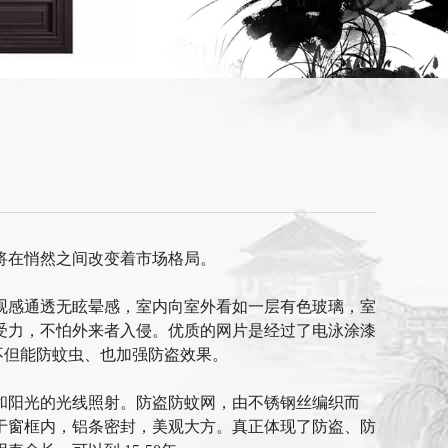
将在悄然之间改变着市场格局。
观感通透无眩晕感，室内向室外看如一层有色玻璃，室
受力，不怕外来者入侵。优质的网片是经过了电泳涂漆
不但能防蚊虫、也加强防盗效果。
和阳光的光线照射。防盗防蚊网，由不锈钢丝编织而
于窗框内，铝条密封，美观大方。真正体现了防盗、防