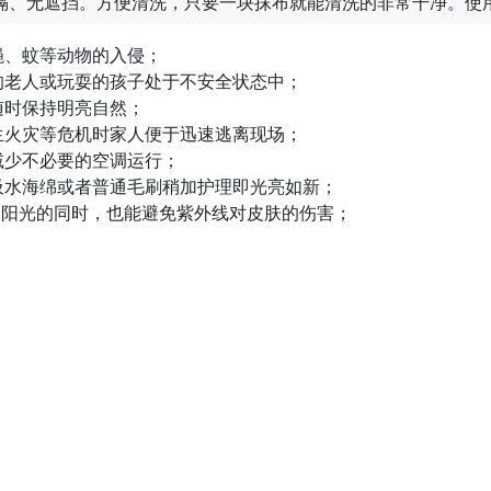
、无遮挡。方便清洗，只要一块抹布就能清洗的非常干净。使用寿命
蝇、蚊等动物的入侵；
的老人或玩耍的孩子处于不安全状态中；
随时保持明亮自然；
生火灾等危机时家人便于迅速逃离现场；
减少不必要的空调运行；
吸水海绵或者普通毛刷稍加护理即光亮如新；
享受阳光的同时，也能避免紫外线对皮肤的伤害；