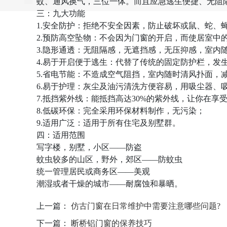
蚊、通风换气，三位一体。而且应急逃生便捷、无阻隔
三：九大功能
1.安全防护：拒绝不安全因素，防止破坏或鼠、蛇、
2.预防高空坠物：不会因为门窗的开启，而使居室中
3.隐形通透：无阻隔感，无遮挡感，无压抑感，室内
4.易于开启便于逃生：代替了传统的固定防护栏，发
5.省电节能：不造成空气阻挡，室内随时清风扑面，
6.易于护理：灰尘及油污清洗方便容易，用吸尘器、
7.抵挡紫外线：能抵挡高达30%的紫外线，让你在
8.低碳环保：完全采用环保材料制作，无污染；
9.适用广泛：适用于所有住宅及别墅群。
四：适用范围
写字楼，别墅，小区——防盗
蚊虫较多的山区，野外，郊区——防蚊虫
统一管理居民或商务区——美观
潮湿或者干燥的城市——耐腐蚀和暴晒。
上一篇：
仿古门窗在日常维护中需要注意哪些问题?
下一篇：
断桥铝门窗的保养技巧