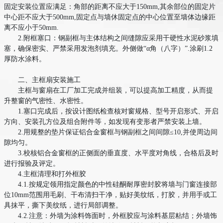
固定安装位置应满足：角部的距离不应大于150mm,其余部位的固定片
中心距不应大于500mm,固定点与墙休固定点的中心位置至墙体边缘距
离不应小于50mm.
2.附框塞口：钢副框与主体结构之间缝隙应采用干硬性水泥砂浆填
塞，确保密实、严禁采用发泡剂填充。外侧做“α角（八字）”.涂刷1.2
厚防水涂料。
二、主框扇安装施工
主框与窗扇在工厂加工完成并组装，可以提高加工精度，从而提
升整窗的气密性、水密性。
1.塞口完成后，按设计图纸检查核对窗规格、型号开启形式、开启
方向、安装孔方位及组合附件等，如发现有变形者严禁安装上墙。
2.用规整的垫片保证铝合金窗框与钢副框之间间隙≤10,并使周边间
隙均匀。
3.校核铝合金窗框的正侧面的垂直度、水平度对角线，合格后及时
进行报验及评定。
4.主框清理和打外框胶
4.1.按规定领用指定颜色的中性硅酮耐厚密封胶将墙与门窗连接部
位10mm范围用毛刷、干布清扫干净，贴好美纹纸，打胶，并用手或工
具抹平，撕下美纹纸，进行局部调整。
4.2.注意：外墙为涂料饰面时，外框胶应与涂料基层粘结；外墙饰