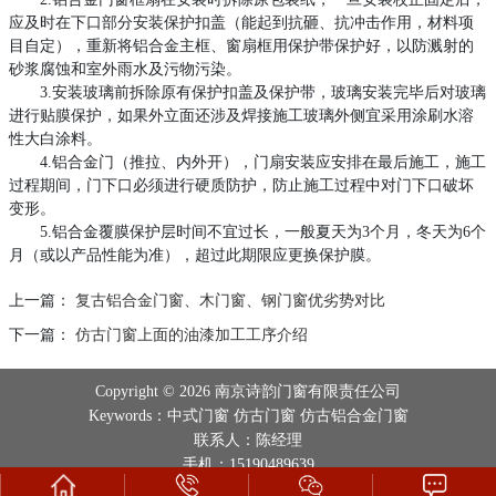
应及时在下口部分安装保护扣盖（能起到抗砸、抗冲击作用，材料项
目自定），重新将铝合金主框、窗扇框用保护带保护好，以防溅射的
砂浆腐蚀和室外雨水及污物污染。
3.安装玻璃前拆除原有保护扣盖及保护带，玻璃安装完毕后对玻璃
进行贴膜保护，如果外立面还涉及焊接施工玻璃外侧宜采用涂刷水溶
性大白涂料。
4.铝合金门（推拉、内外开），门扇安装应安排在最后施工，施工
过程期间，门下口必须进行硬质防护，防止施工过程中对门下口破坏
变形。
5.铝合金覆膜保护层时间不宜过长，一般夏天为3个月，冬天为6个
月（或以产品性能为准），超过此期限应更换保护膜。
上一篇：
复古铝合金门窗、木门窗、钢门窗优劣势对比
下一篇：
仿古门窗上面的油漆加工工序介绍
Copyright © 2026 南京诗韵门窗有限责任公司
Keywords：中式门窗 仿古门窗 仿古铝合金门窗
联系人：陈经理
手机：15190489639
地址：南京市栖霞区迈皋桥创业园科技研发基地寅春路18号-G421