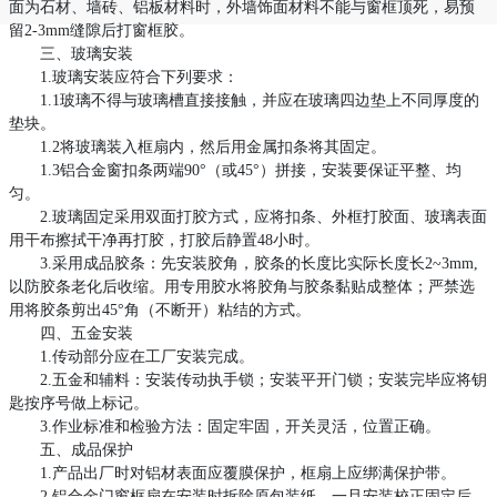
面为石材、墙砖、铝板材料时，外墙饰面材料不能与窗框顶死，易预
留2-3mm缝隙后打窗框胶。
三、玻璃安装
1.玻璃安装应符合下列要求：
1.1玻璃不得与玻璃槽直接接触，并应在玻璃四边垫上不同厚度的
垫块。
1.2将玻璃装入框扇内，然后用金属扣条将其固定。
1.3铝合金窗扣条两端90°（或45°）拼接，安装要保证平整、均
匀。
2.玻璃固定采用双面打胶方式，应将扣条、外框打胶面、玻璃表面
用干布擦拭干净再打胶，打胶后静置48小时。
3.采用成品胶条：先安装胶角，胶条的长度比实际长度长2~3mm,
以防胶条老化后收缩。用专用胶水将胶角与胶条黏贴成整体；严禁选
用将胶条剪出45°角（不断开）粘结的方式。
四、五金安装
1.传动部分应在工厂安装完成。
2.五金和辅料：安装传动执手锁；安装平开门锁；安装完毕应将钥
匙按序号做上标记。
3.作业标准和检验方法：固定牢固，开关灵活，位置正确。
五、成品保护
1.产品出厂时对铝材表面应覆膜保护，框扇上应绑满保护带。
2.铝合金门窗框扇在安装时拆除原包装纸，一旦安装校正固定后，