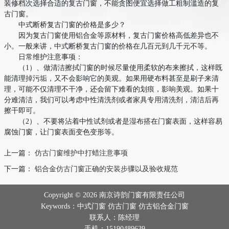
装修档次选择合适的复古门窗，不能贪图便宜选择做工粗制滥造的复
古门窗。
中式断桥复古门窗的价格是多少？
因为复古门窗使用铝合金等原材料，复古门窗价格高低差异也不
小。一般来讲，中式断桥复古门窗的价格在几百元到几千元不等。
日常维护注意事项：
（1）、做清洁擦拭门窗的时候尽量使用柔软的布来擦拭，这样既
能清理掉污垢，又不会影响它的美观。如果用硬布料甚至是刷子来清
理，可能不仅清理不干净，还会留下难看的划痕，影响美观。如果十
分难清洁，我们可以考虑中性清洗剂或者家具专用清洗剂，清洁后再
擦干即可。
（2）、不要将沾着中性试剂或者是湿布搭在门窗表面，这样容易
腐蚀门窗，让门窗表面变色变形等。
上一篇：
仿古门窗维护中打蜡注意事项
下一篇：
铝合金仿古门窗正确的安装步骤以及验收规范
Copyright © 2026 南京诗韵门窗有限责任公司
Keywords：中式门窗 仿古门窗 仿古铝合金门窗
联系人：陈经理
手机：15190489639